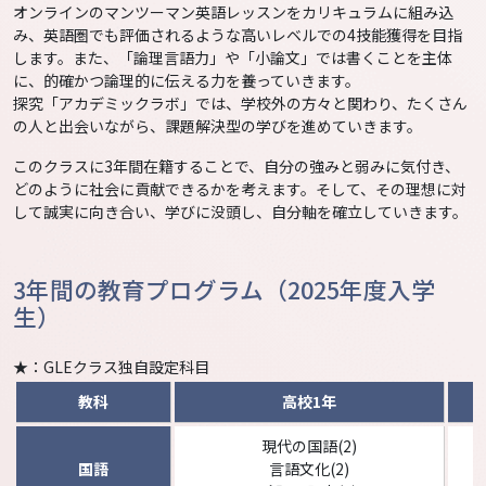
オンラインのマンツーマン英語レッスンをカリキュラムに組み込
み、英語圏でも評価されるような高いレベルでの4技能獲得を目指
します。また、「論理言語力」や「小論文」では書くことを主体
に、的確かつ論理的に伝える力を養っていきます。
探究「アカデミックラボ」では、学校外の方々と関わり、たくさん
の人と出会いながら、課題解決型の学びを進めていきます。
このクラスに3年間在籍することで、自分の強みと弱みに気付き、
どのように社会に貢献できるかを考えます。そして、その理想に対
して誠実に向き合い、学びに没頭し、自分軸を確立していきます。
3年間の教育プログラム（2025年度入学
生）
★：GLEクラス独自設定科目
教科
高校1年
現代の国語(2)
国語
言語文化(2)