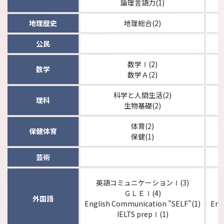
論理言語力(1)
地理歴史
地理総合(2)
公民
数学Ⅰ(2)
数学
数学Ａ(2)
科学と人間生活(2)
理科
生物基礎(2)
体育(2)
保健体育
保健(1)
芸術
英語コミュニケーションⅠ(3)
ＧＬＥⅠ(4)
外国語
English Communication ”SELF”(1)
Eng
IELTS prepⅠ(1)