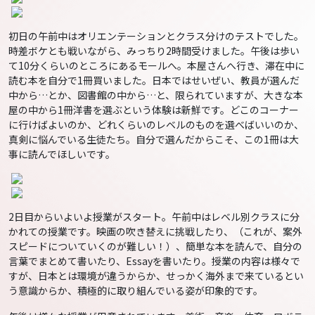
初日の午前中はオリエンテーションとクラス分けのテストでした。
時差ボケとも戦いながら、みっちり2時間受けました。午後は歩い
て10分くらいのところにあるモールへ。本屋さんへ行き、滞在中に
読む本を自分で1冊買いました。日本ではせいぜい、教員が選んだ
中から…とか、図書館の中から…と、限られていますが、大きな本
屋の中から1冊洋書を選ぶという体験は新鮮です。どこのコーナー
に行けばよいのか、どれくらいのレベルのものを選べばいいのか、
真剣に悩んでいる生徒たち。自分で選んだからこそ、この1冊は大
事に読んでほしいです。
2日目からいよいよ授業がスタート。午前中はレベル別クラスに分
かれての授業です。映画の吹き替えに挑戦したり、（これが、案外
スピードについていくのが難しい！）、簡単な本を読んで、自分の
言葉でまとめて書いたり、Essayを書いたり。授業の内容は様々で
すが、日本とは環境が違うからか、せっかく海外まで来ているとい
う意識からか、積極的に取り組んでいる姿が印象的です。