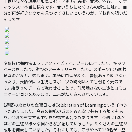
午後は様々な授業が用意されています。美術、音楽、体育、ロボテ
ィックス…本当に様々です。若いうちにたくさんの感性に触れ、自
分が何が好きなのかを見つけてほしいというのが、学校側の狙いだ
そうです。
夕飯後は毎回決まってアクティビティ。プールに行ったり、キック
ベースをしたり、遊びのアーチェリーをしたり。スポーツは万国共
通なのだなと、感じます。英語に自信がなく、普段あまり話さなか
ったり、表情が固い生徒もスポーツの時間はとても明るく元気で
す。縦割りのチームで戦わせることで、普段話さない生徒とコミュ
ニケーションを取ったり、工夫がたくさんされています。
1週間の終わりの金曜日にはCelebration of Learningというイベン
トがありました。今週の勉強の成果をみんなで共有する場でもあ
り、今週で卒業する生徒を祝福する会でもあります。今週は130名
ほどの生徒が様々な国から参加をしていました。たくさんの生徒が
成果を発表していました。それにしても、こうやって130名が一堂