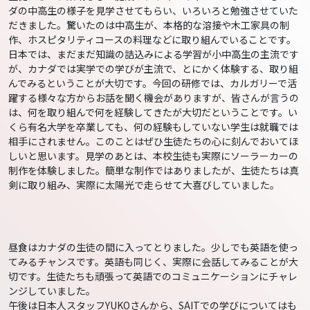
ダの中高生の様子を見学させてもらい、いろいろと勉強させていた
だきました。驚いたのは中高生が、本格的な溶接や木工家具の制
作、ホスピタリティコースの料理などに取り組んでいることです。
日本では、まだまだ知識の詰込みによる学習が小中高生の主流です
が、カナダでは実学での学びが主流で、とにかく体験する、取り組
んでみるということが大切です。今回の研修では、カルガリーで活
躍する様々な方からお話を聞く機会がありますが、皆さんが言うの
は、何を取り組んで何を経験してきたが大切だということです。い
くら有名大学を卒業しても、何の経験もしていない学生は就職では
相手にされません。このことはぜひ生徒たちの心に刻んでおいてほ
しいと思います。見学のあとは、本校生徒も実際にソーラーカーの
制作を体験しました。簡単な制作ではありましたが、生徒たちは真
剣に取り組み、実際に太陽光で走らせて大喜びしていました。
昼食はカナダの生徒の間に入ってとりました。少しでも英語を使っ
てみるチャンスです。英語も同じく、実際に会話してみることが大
切です。生徒たちも頑張って英語でのコミュニケーションにチャレ
ンジしていました。
午後は日本人スタッフYUKOさんから、SAITでの学びについてはも