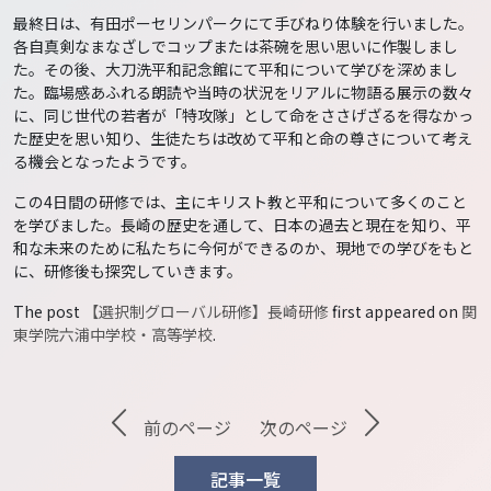
最終日は、有田ポーセリンパークにて手びねり体験を行いました。
各自真剣なまなざしでコップまたは茶碗を思い思いに作製しまし
た。その後、大刀洗平和記念館にて平和について学びを深めまし
た。臨場感あふれる朗読や当時の状況をリアルに物語る展示の数々
に、同じ世代の若者が「特攻隊」として命をささげざるを得なかっ
た歴史を思い知り、生徒たちは改めて平和と命の尊さについて考え
る機会となったようです。
この4日間の研修では、主にキリスト教と平和について多くのこと
を学びました。長崎の歴史を通して、日本の過去と現在を知り、平
和な未来のために私たちに今何ができるのか、現地での学びをもと
に、研修後も探究していきます。
The post
【選択制グローバル研修】長崎研修
first appeared on
関
東学院六浦中学校・高等学校
.
前のページ
次のページ
記事一覧