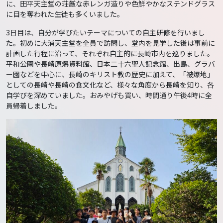
に、田平天主堂の荘厳な赤レンガ造りや色鮮やかなステンドグラス
に目を奪われた生徒も多くいました。
3日目は、自分が学びたいテーマについての自主研修を行いまし
た。初めに大浦天主堂を全員で訪問し、堂内を見学した後は事前に
計画した行程に沿って、それぞれ自主的に長崎市内を巡りました。
平和公園や長崎原爆資料館、日本二十六聖人記念館、出島、グラバ
ー園などを中心に、長崎のキリスト教の歴史に加えて、「被爆地」
としての長崎や長崎の食文化など、様々な角度から長崎を知り、各
自学びを深めていました。おみやげも買い、時間通り午後4時に全
員帰着しました。