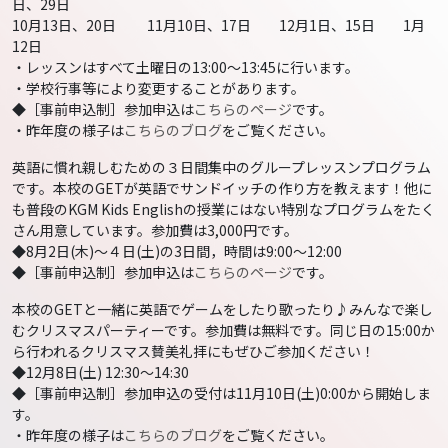
日、29日
10月13日、20日 11月10日、17日 12月1日、15日 1月
12日
・レッスンはすべて土曜日の13:00～13:45に行います。
・学校行事等により変更することがあります。
◆［事前申込制］参加申込は
こちらのページ
です。
・昨年度の様子は
こちらのブログ
をご覧ください。
英語に慣れ親しむための３日間集中のグループレッスンプログラム
です。本校のGETが英語でサンドイッチの作り方を教えます！他に
も普段のKGM Kids Englishの授業にはない特別なプログラムをたく
さん用意しています。参加費は3,000円です。
◆8月2日(木)～４日(土)の3日間，時間は9:00～12:00
◆［事前申込制］参加申込は
こちらのページ
です。
本校のGETと一緒に英語でゲームをしたり歌ったり♪みんなで楽し
むクリスマスパーティーです。参加費は無料です。同じ日の15:00か
ら行われるクリスマス賛美礼拝にもぜひご参加ください！
◆12月8日(土) 12:30～14:30
◆［事前申込制］参加申込の受付は11月10日(土)0:00から開始しま
す。
・昨年度の様子は
こちらのブログ
をご覧ください。