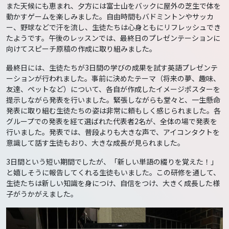
また天候にも恵まれ、夕方には富士山をバックに屋外の芝生で体を
動かすゲームを楽しみました。自由時間もバドミントンやサッカ
ー、野球などで汗を流し、生徒たちは心身ともにリフレッシュでき
たようです。午後のレッスンでは、最終日のプレゼンテーションに
向けてスピーチ原稿の作成に取り組みました。
最終日には、生徒たちが3日間の学びの成果を試す英語プレゼンテ
ーションが行われました。事前に決めたテーマ（将来の夢、趣味、
友達、ペットなど）について、各自が作成したイメージポスターを
提示しながら発表を行いました。緊張しながらも堂々と、一生懸命
発表に取り組む生徒たちの姿は非常に頼もしく感じられました。各
グループでの発表を経て選ばれた代表者2名が、全体の場で発表を
行いました。発表では、普段よりも大きな声で、アイコンタクトを
意識して話す生徒もおり、大きな成長が見られました。
3日間という短い期間でしたが、「新しい単語の綴りを覚えた！」
と嬉しそうに報告してくれる生徒もいました。この研修を通して、
生徒たちは新しい知識を身につけ、自信をつけ、大きく成長した様
子がうかがえました。