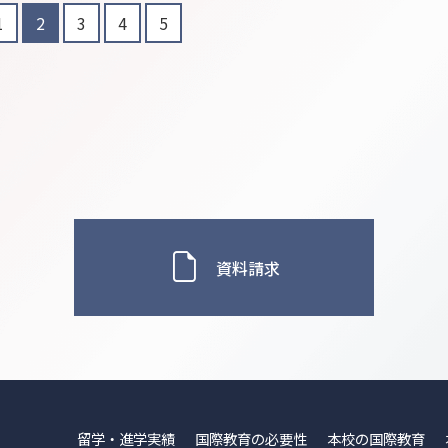
1
2
3
4
5
資料請求
留学・進学実績
国際教育の必要性
本校の国際教育